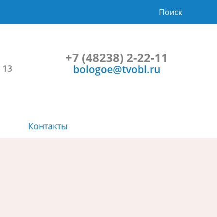
Поиск
+7 (48238) 2-22-11
bologoe@tvobl.ru
 13
Контакты
Символика
Планы и результаты проверок
Проекты НПА и общественные
Порядок и время приема
обсуждения
Расписание автобусов
Учрежденные СМИ
Прозрачность
Градостроительство
Социальная сфера
Приоритеты