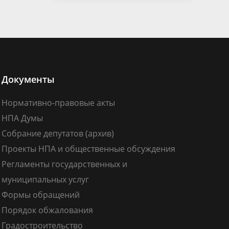
Документы
Нормативно-правовые акты
НПА Думы
Собрание депутатов (архив)
Проекты НПА и общественные обсуждения
Регламенты государственных и
муниципальных услуг
Формы обращений
Порядок обжалования
Градостроительство