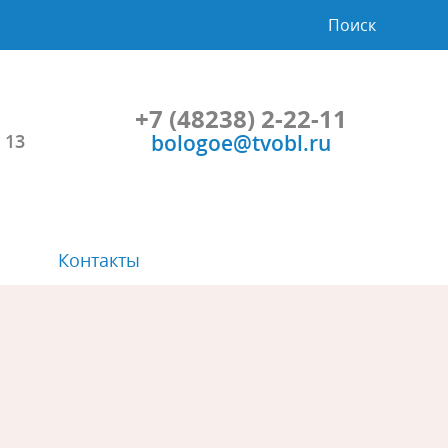
Поиск
+7 (48238) 2-22-11
bologoe@tvobl.ru
 13
Контакты
Символика
Планы и результаты проверок
Проекты НПА и общественные
Порядок и время приема
обсуждения
Расписание автобусов
Учрежденные СМИ
Прозрачность
Градостроительство
Социальная сфера
Приоритеты