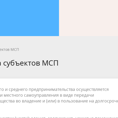
лерея
альный контроль
Генеральный план
Противодействие коррупции
ция для населения
Национальная политика
для граждан
Информация ЖКХ
вая грамотность
ФГКС
вое Управление
ектов МСП
 субъектов МСП
о и среднего предпринимательства осуществляется
ми местного самоуправления в виде передачи
ества во владение и (или) в пользование на долгосро