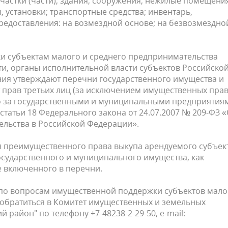
участки (части); здания, сооружения, нежилые помещени
 установки; транспортные средства; инвентарь,
редоставления: на возмездной основе; на безвозмездно
и субъектам малого и среднего предпринимательства
и, органы исполнительной власти субъектов Российско
ия утверждают перечни государственного имущества и
 прав третьих лиц (за исключением имущественных пра
го за государственными и муниципальными предприятия
татьи 18 Федерального закона от 24.07.2007 № 209-ФЗ 
ельства в Российской Федерации».
я преимущественного права выкупа арендуемого субъек
осударственного и муниципального имущества, как
е включенного в перечни.
о вопросам имущественной поддержки субъектов мало
обратиться в Комитет имущественных и земельных
район" по телефону +7-48238-2-29-50, e-mail: