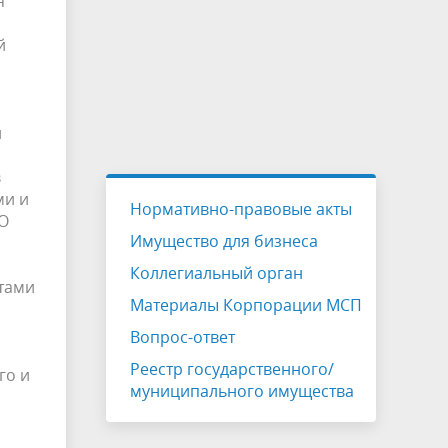
я
й
й
в
ми и
Нормативно-правовые акты
«О
Имущество для бизнеса
Коллегиальный орган
тами
Материалы Корпорации МСП
Вопрос-ответ
Реестр государственного/
го и
муниципального имущества