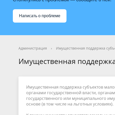
Фотогалерея
Имущество
Видеога
Муницип
Сельские территории
Информа
Написать о проблеме
Персональные данные
Бюджет 
ЕДДС
Финансо
Противодействие терроризму
Финансо
Администрация
›
Имущественная поддержка субъ
Имущественная поддержка
Имущественная поддержка субъектов малог
органами государственной власти, органа
государственного или муниципального имущ
основе (в том числе на льготных условиях).