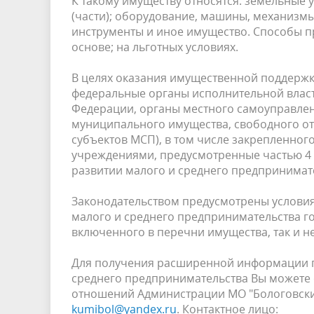
К такому имуществу относятся: земельные 
(части); оборудование, машины, механизмы,
инструменты и иное имущество. Способы п
основе; на льготных условиях.
В целях оказания имущественной поддержк
федеральные органы исполнительной власт
Федерации, органы местного самоуправлен
муниципального имущества, свободного от
субъектов МСП), в том числе закрепленно
учреждениями, предусмотренные частью 4 с
развитии малого и среднего предпринимат
Законодательством предусмотрены услови
малого и среднего предпринимательства г
включенного в перечни имущества, так и н
Для получения расширенной информации п
среднего предпринимательства Вы можете 
отношений Администрации МО "Бологовский 
kumibol@yandex.ru
. Контактное лицо: