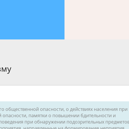
лерея
альный контроль
Генеральный план
Противодействие коррупции
ция для населения
Национальная политика
для граждан
Информация ЖКХ
вая грамотность
ФГКС
вое Управление
зму
о общественной опасности, о действиях населения при
 опасности, памятки о повышении бдительности и
а поведения при обнаружении подозрительных предметов
роприятия, направленные на формирование неприятия