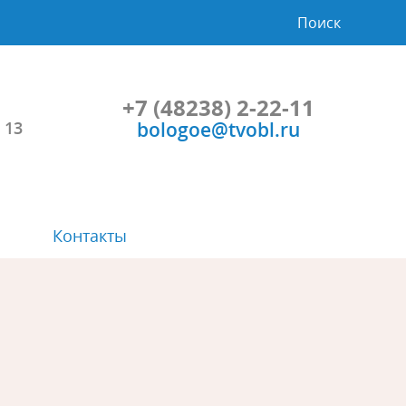
Поиск
+7 (48238) 2-22-11
bologoe@tvobl.ru
 13
Контакты
Символика
Планы и результаты проверок
Проекты НПА и общественные
Порядок и время приема
обсуждения
Расписание автобусов
Учрежденные СМИ
Прозрачность
Градостроительство
Социальная сфера
Приоритеты