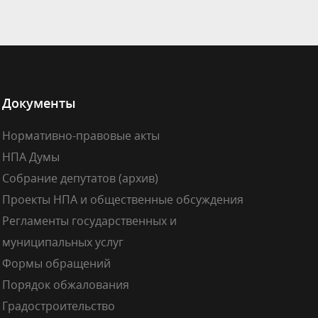
Документы
Нормативно-правовые акты
НПА Думы
Собрание депутатов (архив)
Проекты НПА и общественные обсуждения
Регламенты государственных и
муниципальных услуг
Формы обращений
Порядок обжалования
Градостроительство