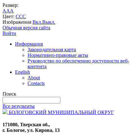
Размер:
A
A
A
Цвет:
C
C
C
Изображения
Вкл.
Выкл.
Обычная версия сайта
Войти
Информация
Законодательная карта
Нормативно-правовые акты
Руководство по обеспечению доступности веб-
контента
English
About
Contacts
Поиск
Все результаты
БОЛОГОВСКИЙ МУНИЦИПАЛЬНЫЙ ОКРУГ
171080, Тверская об.,
г. Бологое, ул. Кирова, 13