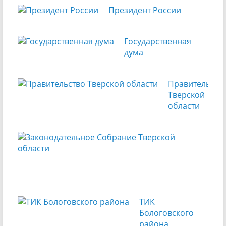
Президент России
Государственная
дума
Правительств
Тверской
области
Зак
Соб
Тве
обл
ТИК
Бологовского
района