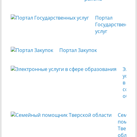
Портал
Государственных
услуг
Портал Закупок
Элек
услуг
в
сфере
обра
Семейн
помощн
Тверск
области