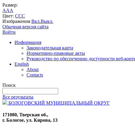
Размер:
A
A
A
Цвет:
C
C
C
Изображения
Вкл.
Выкл.
Обычная версия сайта
Войти
Информация
Законодательная карта
Нормативно-правовые акты
Руководство по обеспечению доступности веб-конт
English
About
Contacts
Поиск
Все результаты
БОЛОГОВСКИЙ МУНИЦИПАЛЬНЫЙ ОКРУГ
171080, Тверская об.,
г. Бологое, ул. Кирова, 13