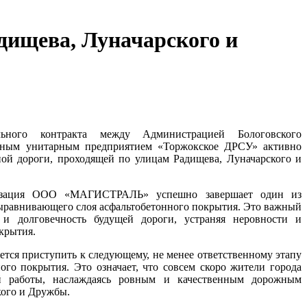
дищева, Луначарского и
ьного контракта между Администрацией Бологовского
енным унитарным предприятием «Торжокское ДРСУ» активно
ной дороги, проходящей по улицам Радищева, Луначарского и
низация ООО «МАГИСТРАЛЬ» успешно завершает один из
выравнивающего слоя асфальтобетонного покрытия. Это важный
 и долговечность будущей дороги, устраняя неровности и
крытия.
ется приступить к следующему, не менее ответственному этапу
ного покрытия. Это означает, что совсем скоро жители города
ой работы, наслаждаясь ровным и качественным дорожным
кого и Дружбы.