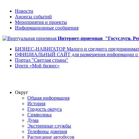
Новости
Анонсы событий
Мероприятия и проекты
Информационные сообщения
Интернет-приемная
"Госуслуги. Р
БИЗНЕС-НАВИГАТОР Малого и среднего предпринимат
ОФИЦИАЛЬНЫЙ САЙТ для размещения информации о го
Портал "Светлая страна"
Центр «Мой бизнес»
Округ
Общая информация
История
Гордость округа
Символика
Дума
Экстренные службы
Телефоны доверия
Расписание автобусов