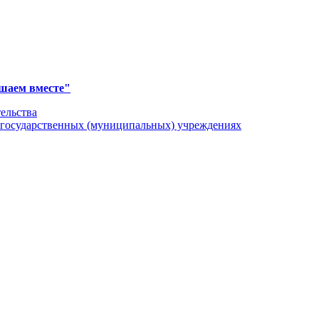
ешаем вместе"
ельства
сударственных (муниципальных) учреждениях