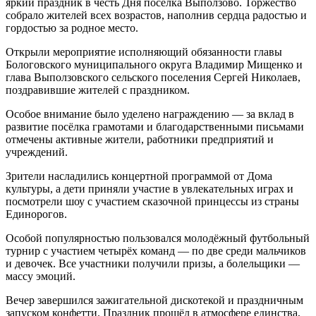
яркий праздник в честь Дня посёлка Выползово. Торжество
собрало жителей всех возрастов, наполнив сердца радостью и
гордостью за родное место.
Открыли мероприятие исполняющий обязанности главы
Бологовского муниципального округа Владимир Мищенко и
глава Выползовского сельского поселения Сергей Николаев,
поздравившие жителей с праздником.
Особое внимание было уделено награждению — за вклад в
развитие посёлка грамотами и благодарственными письмами
отмечены активные жители, работники предприятий и
учреждений.
Зрители насладились концертной программой от Дома
культуры, а дети приняли участие в увлекательных играх и
посмотрели шоу с участием сказочной принцессы из страны
Единорогов.
Особой популярностью пользовался молодёжный футбольный
турнир с участием четырёх команд — по две среди мальчиков
и девочек. Все участники получили призы, а болельщики —
массу эмоций.
Вечер завершился зажигательной дискотекой и праздничным
запуском конфетти. Праздник прошёл в атмосфере единства,