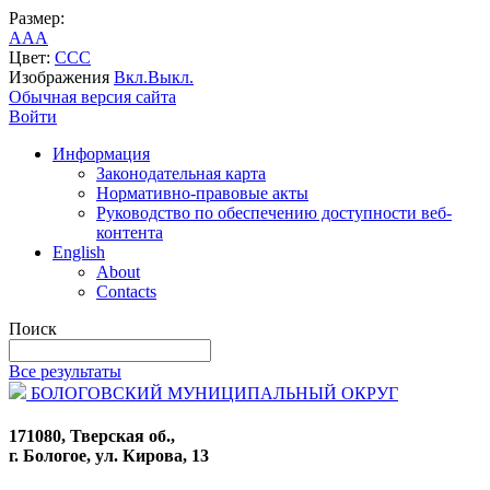
Размер:
A
A
A
Цвет:
C
C
C
Изображения
Вкл.
Выкл.
Обычная версия сайта
Войти
Информация
Законодательная карта
Нормативно-правовые акты
Руководство по обеспечению доступности веб-
контента
English
About
Contacts
Поиск
Все результаты
БОЛОГОВСКИЙ МУНИЦИПАЛЬНЫЙ ОКРУГ
171080, Тверская об.,
г. Бологое, ул. Кирова, 13