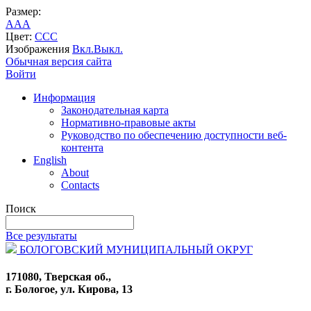
Размер:
A
A
A
Цвет:
C
C
C
Изображения
Вкл.
Выкл.
Обычная версия сайта
Войти
Информация
Законодательная карта
Нормативно-правовые акты
Руководство по обеспечению доступности веб-
контента
English
About
Contacts
Поиск
Все результаты
БОЛОГОВСКИЙ МУНИЦИПАЛЬНЫЙ ОКРУГ
171080, Тверская об.,
г. Бологое, ул. Кирова, 13