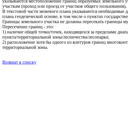
указываются местоположение границ образуемых земельного уч
участкам (проход или проезд от участков общего пользования),
В текстовой части межевого плана указываются необходимые д
плана геодезической основе, в том числе о пунктах государст
Границы земельного участка не должны пересекать границы му
Пересечение границ - это:
1) наличие общей точки/точек, находящихся за пределами диа
пункта/территориальной зоны/лесничества/лесопарка;
2) расположение хотя бы одного из контуров границ многокон
территориальной зоны.
Возврат к списку