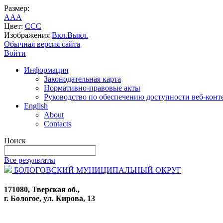
Размер:
A
A
A
Цвет:
C
C
C
Изображения
Вкл.
Выкл.
Обычная версия сайта
Войти
Информация
Законодательная карта
Нормативно-правовые акты
Руководство по обеспечению доступности веб-конт
English
About
Contacts
Поиск
Все результаты
БОЛОГОВСКИЙ МУНИЦИПАЛЬНЫЙ ОКРУГ
171080, Тверская об.,
г. Бологое, ул. Кирова, 13