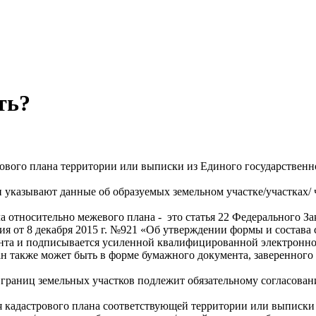
ть?
рового плана территории или выписки из Единого государствен
 указывают данные об образуемых земельном участке/участках/ 
 относительно межевого плана - это статья 22 Федерального З
я от 8 декабря 2015 г. №921 «Об утверждении формы и состава с
нта и подписывается усиленной квалифицированной электронно
ан также может быть в форме бумажного документа, заверенного
 границ земельных участков подлежит обязательному согласова
я кадастрового плана соответствующей территории или выписки 