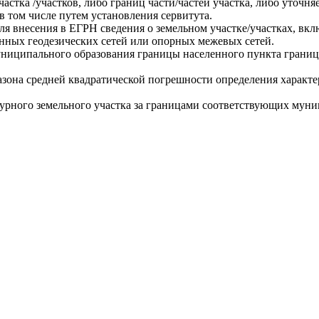
астка /участков, либо границ части/частей участка, либо уточ
 в том числе путем установления сервитута.
ля внесения в ЕГРН сведения о земельном участке/участках, вк
венных геодезических сетей или опорных межевых сетей.
ниципального образования границы населенного пункта границы
пазона средней квадратической погрешности определения харак
турного земельного участка за границами соответствующих муни