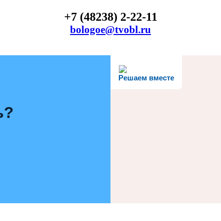
+7 (48238) 2-22-11
bologoe@tvobl.ru
Решаем вместе
ь?