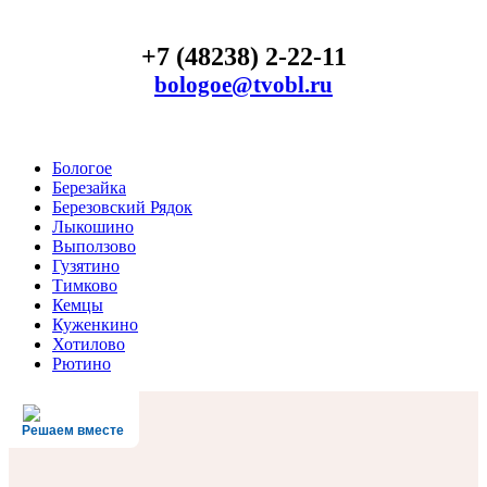
+7 (48238) 2-22-11
bologoe@tvobl.ru
Бологое
Березайка
Березовский Рядок
Лыкошино
Выползово
Гузятино
Тимково
Кемцы
Куженкино
Хотилово
Рютино
Решаем вместе