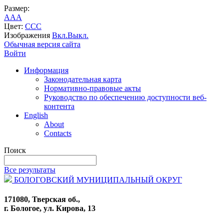
Размер:
A
A
A
Цвет:
C
C
C
Изображения
Вкл.
Выкл.
Обычная версия сайта
Войти
Информация
Законодательная карта
Нормативно-правовые акты
Руководство по обеспечению доступности веб-
контента
English
About
Contacts
Поиск
Все результаты
БОЛОГОВСКИЙ МУНИЦИПАЛЬНЫЙ ОКРУГ
171080, Тверская об.,
г. Бологое, ул. Кирова, 13