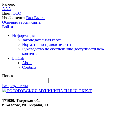
Размер:
A
A
A
Цвет:
C
C
C
Изображения
Вкл.
Выкл.
Обычная версия сайта
Войти
Информация
Законодательная карта
Нормативно-правовые акты
Руководство по обеспечению доступности веб-
контента
English
About
Contacts
Поиск
Все результаты
БОЛОГОВСКИЙ МУНИЦИПАЛЬНЫЙ ОКРУГ
171080, Тверская об.,
г. Бологое, ул. Кирова, 13