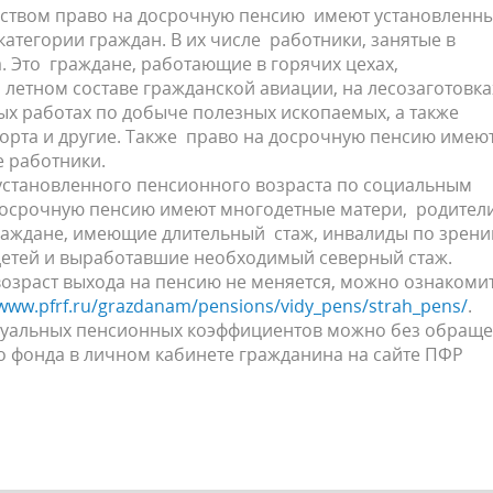
ьством право на досрочную пенсию имеют установленн
тегории граждан. В их числе работники, занятые в
. Это граждане, работающие в горячих цехах,
 летном составе гражданской авиации, на лесозаготовка
ых работах по добыче полезных ископаемых, а также
порта и другие. Также право на досрочную пенсию имею
е работники.
установленного пенсионного возраста по социальным
досрочную пенсию имеют многодетные матери, родител
раждане, имеющие длительный стаж, инвалиды по зрени
детей и выработавшие необходимый северный стаж.
возраст выхода на пенсию не меняется, можно ознакоми
/www.pfrf.ru/grazdanam/pensions/vidy_pens/strah_pens/
.
идуальных пенсионных коэффициентов можно без обращ
 фонда в личном кабинете гражданина на сайте ПФР