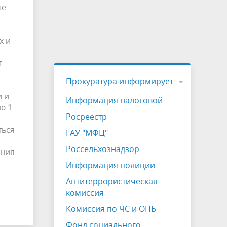
ые
х и
т
Прокуратура информирует
и и
Информация налоговой
ю 1
Росреестр
ться
ГАУ "МФЦ"
Россельхознадзор
ения
Информация полиции
Антитеррористическая
комиссия
Комиссия по ЧС и ОПБ
Фонд социального