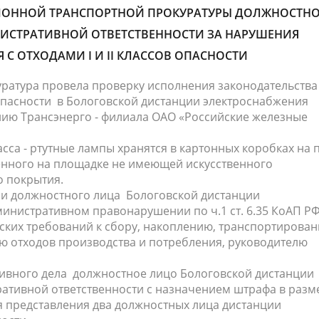
ЙОННОЙ ТРАНСПОРТНОЙ ПРОКУРАТУРЫ ДОЛЖНОСТН
НИСТРАТИВНОЙ ОТВЕТСТВЕННОСТИ ЗА НАРУШЕНИЯ
 С ОТХОДАМИ I И II КЛАССОВ ОПАСНОСТИ
ратура провела проверку исполнения законодательства
в опасности в Бологовской дистанции электроснабжения
ию Трансэнерго - филиала ОАО «Российские железные
сса - ртутные лампы хранятся в картонных коробках на 
енного на площадке не имеющей искусственного
о покрытия.
и должностного лица Бологовской дистанции
инистративном правонарушении по ч.1 ст. 6.35 КоАП РФ
ких требований к сбору, накоплению, транспортирован
ю отходов производства и потребления, руководителю
ивного дела должностное лицо Бологовской дистанции
ативной ответственности с назначением штрафа в разм
я представления два должностных лица дистанции