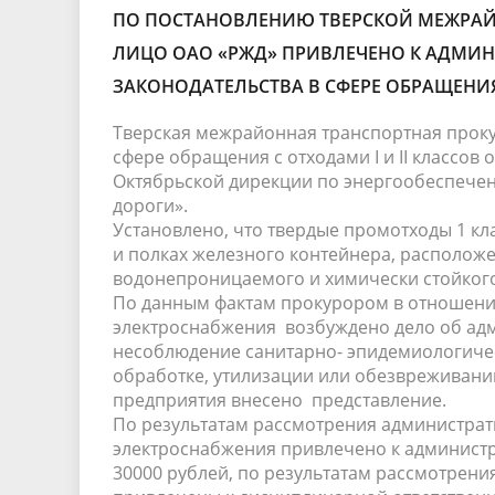
ПО ПОСТАНОВЛЕНИЮ ТВЕРСКОЙ МЕЖРА
ЛИЦО ОАО «РЖД» ПРИВЛЕЧЕНО К АДМИ
ЗАКОНОДАТЕЛЬСТВА В СФЕРЕ ОБРАЩЕНИЯ
Тверская межрайонная транспортная проку
сфере обращения с отходами I и II классо
Октябрьской дирекции по энергообеспечен
дороги».
Установлено, что твердые промотходы 1 кла
и полках железного контейнера, располож
водонепроницаемого и химически стойког
По данным фактам прокурором в отношени
электроснабжения возбуждено дело об адм
несоблюдение санитарно- эпидемиологичес
обработке, утилизации или обезвреживани
предприятия внесено представление.
По результатам рассмотрения администрат
электроснабжения привлечено к администр
30000 рублей, по результатам рассмотрени