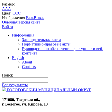
Размер:
A
A
A
Цвет:
C
C
C
Изображения
Вкл.
Выкл.
Обычная версия сайта
Войти
Информация
Законодательная карта
Нормативно-правовые акты
Руководство по обеспечению доступности веб-
контента
English
About
Contacts
Поиск
Все результаты
БОЛОГОВСКИЙ МУНИЦИПАЛЬНЫЙ ОКРУГ
171080, Тверская об.,
г. Бологое, ул. Кирова, 13