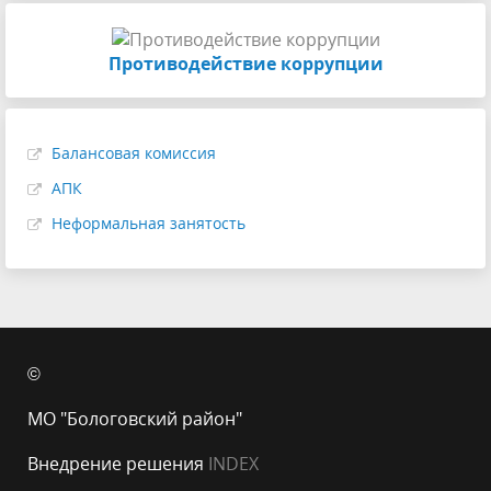
Противодействие коррупции
Балансовая комиссия
АПК
Неформальная занятость
©
МО "Бологовский район"
Внедрение решения
INDEX