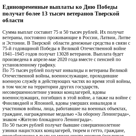
Единовременные выплаты ко Дню Победы
получат более 13 тысяч ветеранов Тверской
области
Сумма выплат составит 75 и 50 тысяч рублей. Их получат
ветераны, постоянно проживающие в России, Латвии, Литве
и Эстонии. В Тверской области денежные средства в связи с
75-й годовщиной Победы в Великой Отечественной войне
1941–1945 годов получат 13028 ветеранов. Выплата будет
произведена в апреле-мае 2020 года вместе с пенсией по
установленному графику.
По 75 тысяч рублей получат инвалиды и ветераны Великой
Отечественной войны, военнослужащие, проходившие
военную службу в действующих частях во время этой войны,
в том числе на территории других государств,
несовершеннолетние узники концлагерей, вдовы
военнослужащих, погибших в этой войне, а также на войне с
Финляндией и Японией, вдовы умерших инвалидов и
участников войны, лица, работавшие на военных объектах,
граждане, награжденные медалью «За оборону Ленинграда»,
знаком «Жителю блокадного Ленинграда».
По 50 тысяч рублей получат бывшие совершеннолетние
узники нацистских концлагерей, тюрем и гетто, граждане,
проработавшие в тылу не менее шести месяцев (исключая