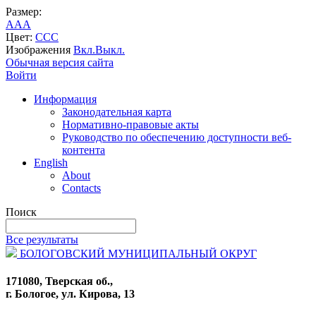
Размер:
A
A
A
Цвет:
C
C
C
Изображения
Вкл.
Выкл.
Обычная версия сайта
Войти
Информация
Законодательная карта
Нормативно-правовые акты
Руководство по обеспечению доступности веб-
контента
English
About
Contacts
Поиск
Все результаты
БОЛОГОВСКИЙ МУНИЦИПАЛЬНЫЙ ОКРУГ
171080, Тверская об.,
г. Бологое, ул. Кирова, 13