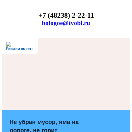
+7 (48238) 2-22-11
bologoe@tvobl.ru
Решаем вместе
Не убран мусор, яма на
дороге, не горит