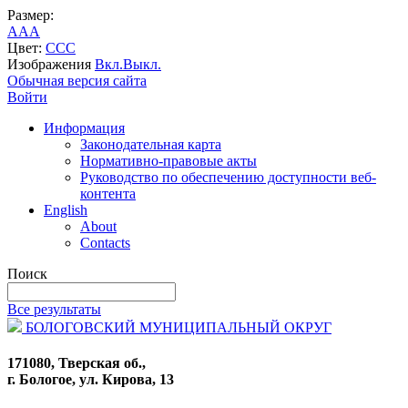
Размер:
A
A
A
Цвет:
C
C
C
Изображения
Вкл.
Выкл.
Обычная версия сайта
Войти
Информация
Законодательная карта
Нормативно-правовые акты
Руководство по обеспечению доступности веб-
контента
English
About
Contacts
Поиск
Все результаты
БОЛОГОВСКИЙ МУНИЦИПАЛЬНЫЙ ОКРУГ
171080, Тверская об.,
г. Бологое, ул. Кирова, 13