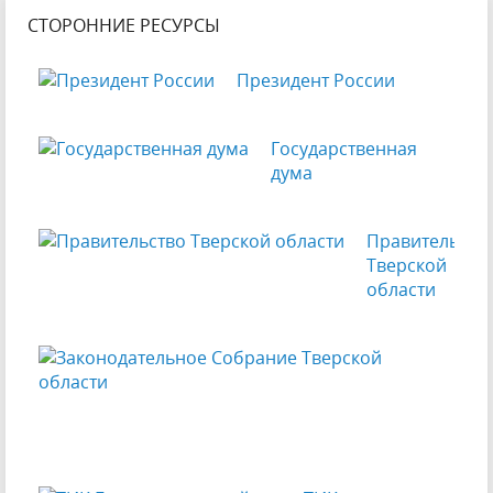
СТОРОННИЕ РЕСУРСЫ
Президент России
Государственная
дума
Правительств
Тверской
области
Зак
Соб
Тве
обл