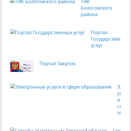
ТИК
Бологовского
района
Портал
Государственных
услуг
Портал Закупок
Элек
услуг
в
сфере
обра
Семейн