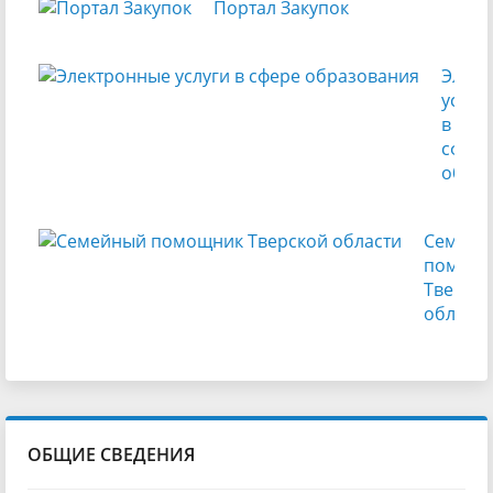
Портал Закупок
Элек
услуг
в
сфере
обра
Семейн
помощн
Тверск
области
ОБЩИЕ СВЕДЕНИЯ