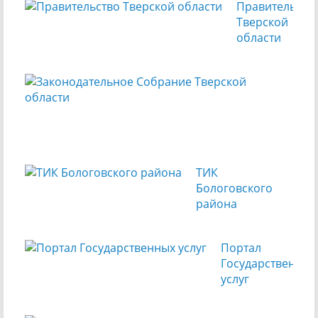
Правительств
Тверской
области
Зак
Соб
Тве
обл
ТИК
Бологовского
района
Портал
Государственных
услуг